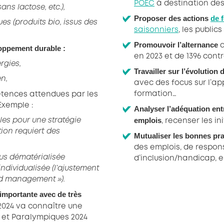
POEC
à destination des
ns lactose, etc.),
Proposer des actions
de 
s (produits bio, issus des
saisonniers
, les public
Promouvoir l’alternance
a
loppement durable :
en 2023 et de 1396 cont
rgies,
Travailler sur l’évolution 
en,
avec des focus sur l’a
formation…
étences attendues par les
Exemple :
Analyser l’adéquation entr
emplois
es pour une stratégie
, recenser les i
ion requiert des
Mutualiser les bonnes pr
des emplois, de respons
plus dématérialisée
d’inclusion/handicap, 
ndividualisée (l’ajustement
ld management »).
 importante avec de très
2024 va connaître une
 et Paralympiques 2024