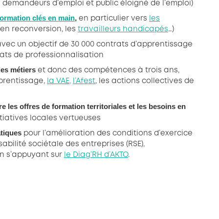
 demandeurs d’emploi et public éloigné de l’emploi)
formation clés en main
,
en particulier vers
les
s en reconversion, les
travailleurs handicapés
…)
vec un objectif de 30 000 contrats d’apprentissage
rats de professionnalisation
des métiers
et donc des compétences à trois ans,
pprentissage,
la VAE,
l’Afest
, les actions collectives de
e les offres de formation territoriales et les besoins en
nitiatives locales vertueuses
atiques
pour l’amélioration des conditions d’exercice
abilité sociétale des entreprises (RSE),
en s’appuyant sur
le Diag’RH d’AKTO
.