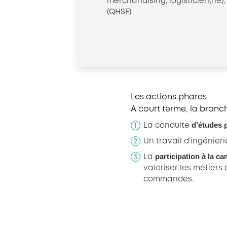
merchandising, logisticien(ne)
(QHSE).
Les actions phares
A court terme, la branche
d’études 
La conduite
Un travail d’ingénier
participation à la c
La
valoriser les métiers
commandes.