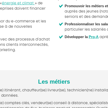
 «
énergie et climat
» de
Promouvoir les métiers et 
reprises doivent financer
auprès des jeunes (not
seniors et des demand
sor du e-commerce et les
Professionnaliser les sala
nse à de nouvelles
particulier les salarié
Développer la
Pro-A
apr
avec des processus d’achat
ons clients interconnectés,
arketing.
Les métiers
 itinérant, chauffeur(se) livreur(se), technicien(ne) install
e données.
) comptes clés, vendeur(se) conseil à distance, spécialist