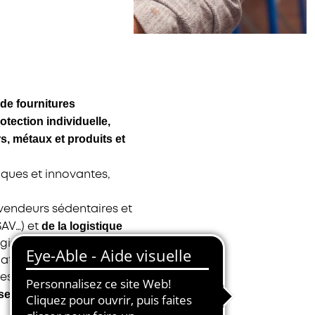
 de fournitures
otection individuelle,
rs, métaux et produits et
iques et innovantes,
vendeurs sédentaires et
de la logistique
SAV…) et
tique…). Il existe
at gestion TPE/PME,
res mots.
 service.