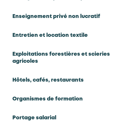
Types
Enseignement privé non lucratif
Cartographie prospective
Réinitialiser
Entretien et location textile
Hôtels, Cafés, Restaurants
Exploitations forestières et scieries
agricoles
Cartographie prospective des métiers -
Hôtels cafés restaurants (HCR)
Hôtels, cafés, restaurants
Voir la cartographie
Organismes de formation
Hôtels, Cafés, Restaurants
Portage salarial
En tension
Barman(maid)