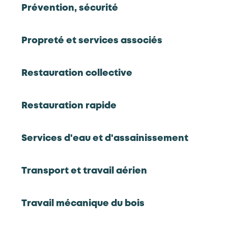
Prévention, sécurité
Hôtels, Cafés, Restaurants
Propreté et services associés
En tension
Chef(fe) de cuisine
Restauration collective
Restauration rapide
Hôtels, Cafés, Restaurants
En tension
Services d'eau et d'assainissement
Chef(fe) de partie
Transport et travail aérien
Hôtels, Cafés, Restaurants
Travail mécanique du bois
En tension
Chef(fe) de rang