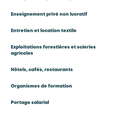
Présentation de la branche à
Enseignement privé non lucratif
venir
Entretien et location textile
Exploitations forestières et scieries
Chiffres clés 2024
agricoles
Hôtels, cafés, restaurants
394
33,196
entreprises
salariés sur l'année
Organismes de formation
Source : Panorama statistique
Source : Panorama statistique
2023
2023
Portage salarial