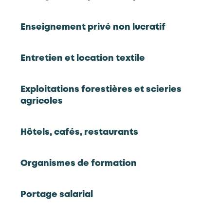
télésurveillance, sûreté aéroportuaire, protection
rapprochée de personnes, prévention des
Enseignement privé non lucratif
incendies, sûreté nucléaire
Découvrir l’observatoire des métiers de la
sécurité privée
Entretien et location textile
Les chiffres clés 2024
Exploitations forestières et scieries
agricoles
12,545
181,734
Hôtels, cafés, restaurants
entreprises
salariés
Source : Panorama statistique
Source : Panorama statistique
2022
2022
Organismes de formation
Portage salarial
33,833
5,477