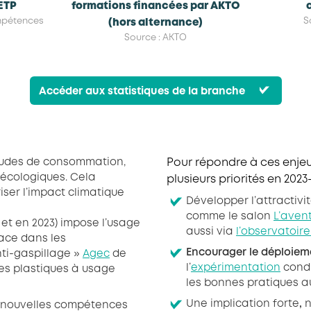
 ETP
formations financées par AKTO
mpétences
S
(hors alternance)
Source : AKTO
Accéder aux statistiques de la branche
udes de consommation,
Pour répondre à ces enjeux
 écologiques. Cela
plusieurs priorités en 2023
ser l’impact climatique
Développer l’attractiv
comme le salon
L’aven
 et en 2023) impose l’usage
aussi via
l’observatoir
lace dans les
Encourager le déploieme
nti-gaspillage »
Agec
de
l’
expérimentation
condu
es plastiques à usage
les bonnes pratiques a
Une implication forte
,
n
e nouvelles compétences