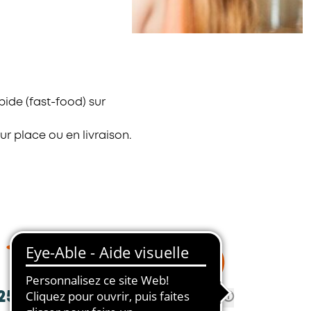
pide (fast-food) sur
r place ou en livraison.
25,680
100