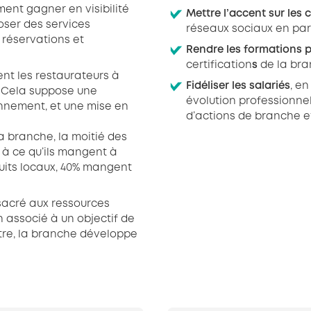
ent gagner en visibilité
Mettre l’accent sur le
poser des services
réseaux sociaux en parti
, réservations et
Rendre les formations p
certification
s
de la bran
nt les restaurateurs à
Fidéliser les salariés
, e
s. Cela suppose une
évolution professionnel
onnement, et une mise en
d’actions de branche et
 branche, la moitié des
 à ce qu’ils mangent à
duits locaux, 40% mangent
sacré aux ressources
n associé à un objectif de
titre, la branche développe