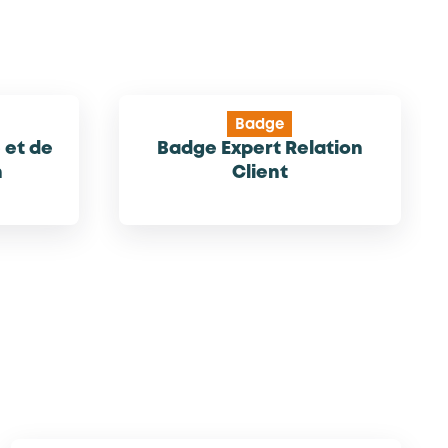
Badge
 et de
Badge Expert Relation
n
Client