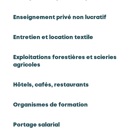
commerciales pour mettre en valeur la production
forestière : connaissances en sylviculture, sur les
conditions d’intervention (dans des contextes
Enseignement privé non lucratif
parfois difficiles), sur les évolutions des marchés de
matières premières, etc.
Entretien et location textile
Type d’activités :
bûcheronnage, stockage des bois
(vidange), découpe, tri, et préservation sur une aire
de dépôt, gestion des quantités, traitement des
Exploitations forestières et scieries
bois laissés sur place (rémanents), sciage, etc.
agricoles
Les chiffres clés 2024
Hôtels, cafés, restaurants
Organismes de formation
2,195
13,445
entreprises
salariés en ETP
Source : France compétences
Source : France compétences
Portage salarial