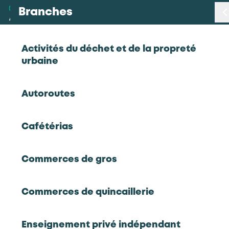
Branches
Branches
Activités du déchet et de la propreté
urbaine
Métiers
Autoroutes
Certifications
Cafétérias
Exploitations
Statistiques
forestières et
scieries agricoles
Commerces de gros
Études
Les activités
Commerces de quincaillerie
La branche réunit
les exploitations forestières et les
Qui sommes-nous
scieries.
Ces entreprises mobilisent des
compétences à la fois techniques, gestionnaires et
Enseignement privé indépendant