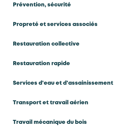
Propreté et services
Prévention, sécurité
ÉTUDE
2026
Étude prospective pour la branche de
Propreté et services associés
Car
la propreté et services associés
pro
Restauration collective
Rapport complet
Restauration rapide
Services d'eau et d'assainissement
Chiffres clés 2024
Transport et travail aérien
406,194
3,208,283
Travail mécanique du bois
entreprises
salariés (hors intérimaires)
Source : France compétences
Source : DSN (retraitement