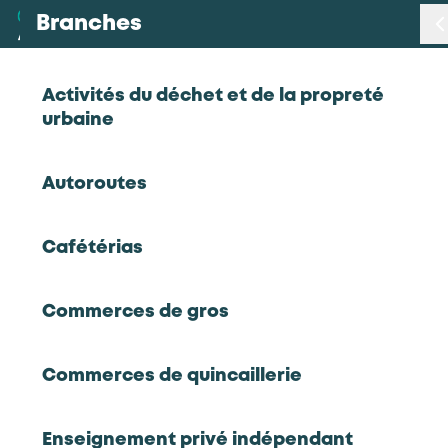
Branches
Branches
Activités du déchet et de la propreté
Observatoire des métiers et des
urbaine
Métiers
certifications
Autoroutes
Certifications
Portraits statistiques de
Cafétérias
Statistiques
branches
Commerces de gros
Études
Commerces de quincaillerie
Qui sommes-nous
Choisir une branche
Chiffres emploi/formation de
Enseignement privé indépendant