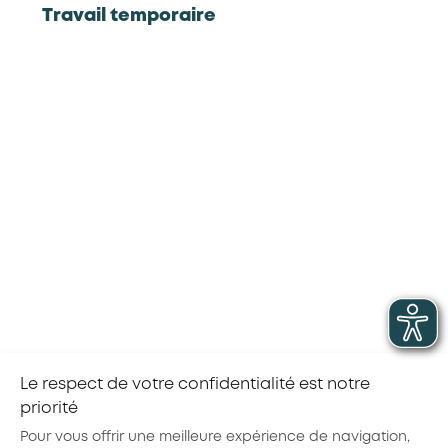
AKTO)
Travail temporaire
2,882,516
708,330
salariés en interim
formations financées par
AKTO (hors alternance)
Source : OIR (Observatoire de
l'Intérim et du Recrutement)
Source : AKTO
153,906
12,277
alternants
demandeurs d'emploi
formés (POEC)
Source : AKTO
Source : AKTO
Le respect de votre confidentialité est notre
priorité
Partager la page :
Pour vous offrir une meilleure expérience de navigation,