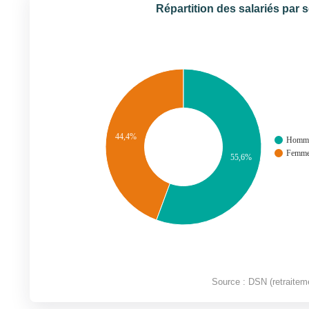
Répartition des salariés par 
44,4%
Homm
Femm
55,6%
Source : DSN (retraitem