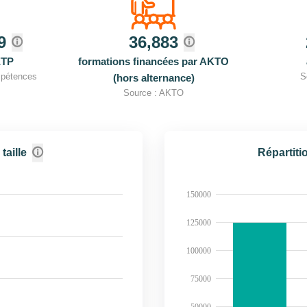
9
36,883
ETP
formations financées par AKTO
mpétences
S
(hors alternance)
Source : AKTO
taille
Répartitio
150000
125000
100000
75000
50000