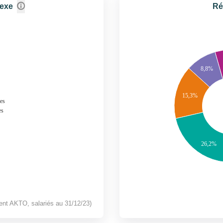
sexe
Ré
8,8%
15,3%
es
es
26,2%
ent AKTO, salariés au 31/12/23)