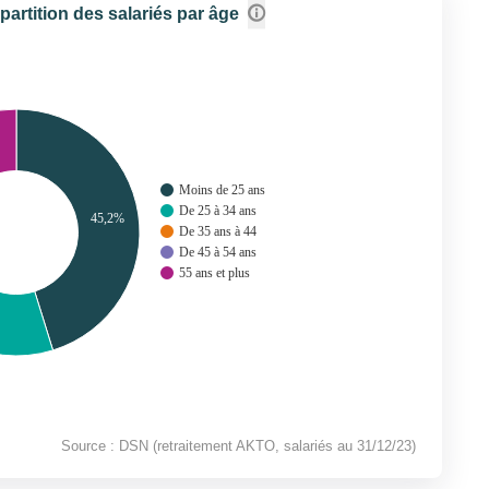
partition des salariés par âge
Moins de 25 ans
De 25 à 34 ans
45,2%
De 35 ans à 44
De 45 à 54 ans
55 ans et plus
Source : DSN (retraitement AKTO, salariés au 31/12/23)