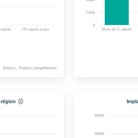
25000
0
salariés
250 salariés et plus
Moins de 11 salariés
Source : France compétences
 région
Impl
80000
60000