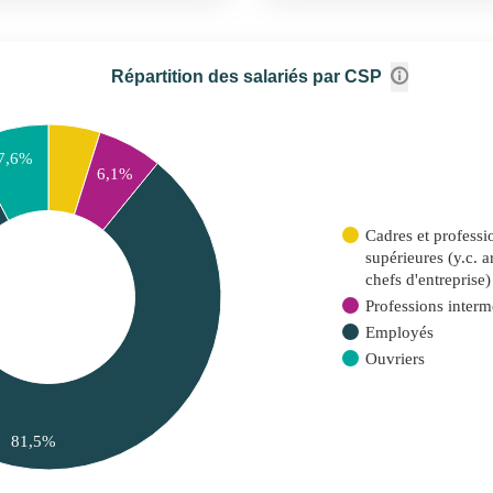
Répartition des salariés par CSP
7,6%
6,1%
Cadres et professio
supérieures (y.c. 
chefs d'entreprise)
Professions interm
Employés
Ouvriers
81,5%