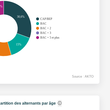
2%
30,6%
CAP/BEP
BAC
BAC + 2
BAC + 3
BAC + 5 et plus
15%
Source : AKTO
artition des alternants par âge