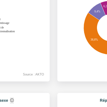
6,
9,4%
t
entissage
t de
sionnalisation
38,8%
Source : AKTO
 sexe
Rép