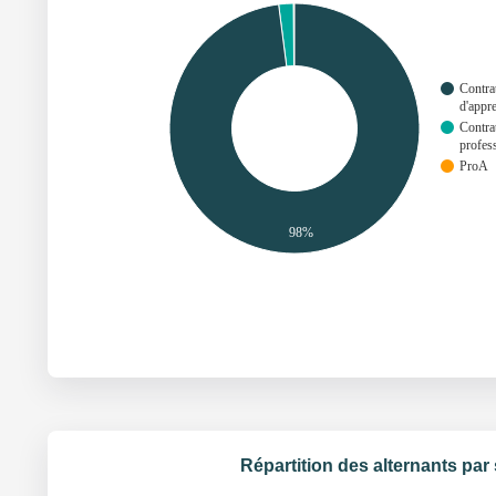
Contra
d'appr
Contra
profes
ProA
98%
Répartition des alternants par