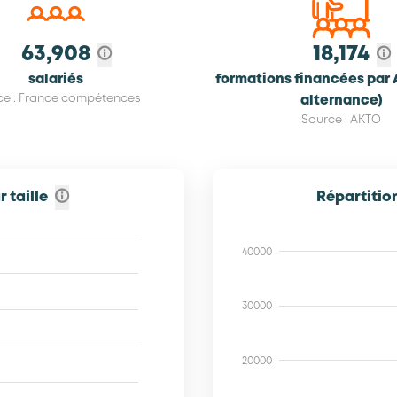
63,908
18,174
salariés
formations financées par 
ce : France compétences
alternance)
Source : AKTO
 taille
Répartition
40000
30000
20000