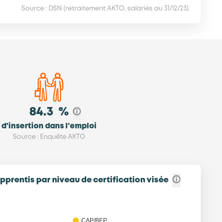
Source : DSN (retraitement AKTO, salariés au 31/12/23)
84.3
%
d'insertion dans l'emploi
Source : Enquête AKTO
pprentis par niveau de certification visée
et - Répartition des apprentis par niveau d’en…
CAP/BEP