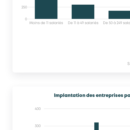
250
0
Moins de 11 salariés
De 11 à 49 salariés
De 50 à 249 sala
S
Implantation des entreprises pa
400
300