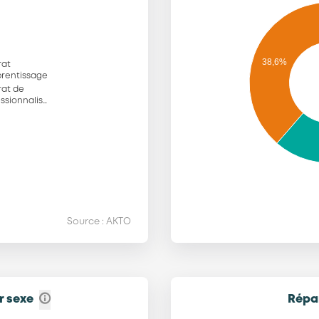
38,6%
rat
prentissage
rat de
ssionnalis…
Source : AKTO
r sexe
Répar