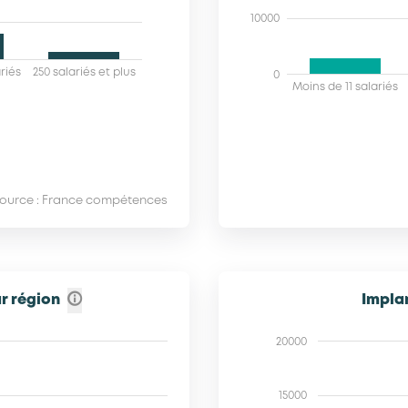
10000
riés
250 salariés et plus
0
Moins de 11 salariés
ource : France compétences
r région
Implan
20000
15000