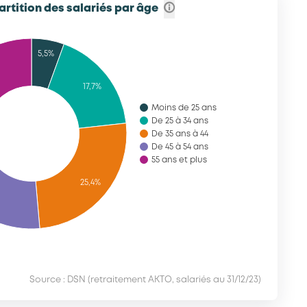
rtition des salariés par âge
5,5%
17,7%
Moins de 25 ans
De 25 à 34 ans
De 35 ans à 44
De 45 à 54 ans
55 ans et plus
25,4%
Source : DSN (retraitement AKTO, salariés au 31/12/23)