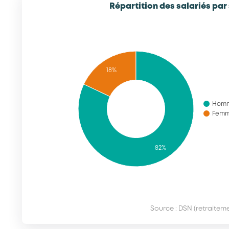
Répartition des salariés par
18%
Hom
Fem
82%
Source : DSN (retraiteme