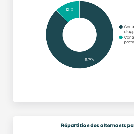
12,1%
Cont
d'ap
Cont
profe
87,9%
Répartition des alternants pa