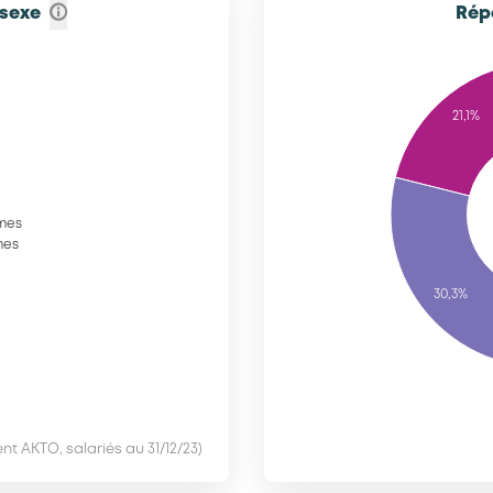
 sexe
Répa
21,1%
mes
mes
30,3%
nt AKTO, salariés au 31/12/23)