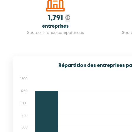
1,791
entreprises
Source : France compétences
Sour
Répartition des entreprises par
1500
1250
100…
750
500