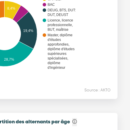
BAC
8,4%
DEUG, BTS, DUT:
DUT, DEUST
Licence, licence
professionnelle,
BUT, maîtrise
19,4%
Master, diplôme
d'études
approfondies,
diplôme d'études
supérieures
spécialisées,
28,7%
diplôme
d'ingénieur
Source : AKTO
tition des alternants par âge