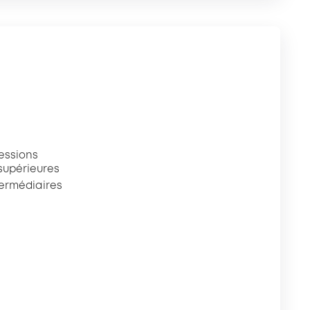
essions
 supérieures
termédiaires