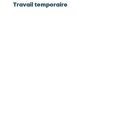
Travail temporaire
Source : France compétences
Répartition des salariés par taille
d'entreprise
800…
600…
400…
200…