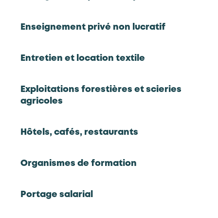
Enseignement privé non lucratif
888
95,170
Entretien et location textile
entreprises
salariés en ETP
Source : France compétences
Source : France compétences
Exploitations forestières et scieries
agricoles
3,112
4,260
Hôtels, cafés, restaurants
formations financées par
alternants
AKTO (hors alternance)
Source : AKTO
Source : AKTO
Organismes de formation
Portage salarial
311
demandeurs d'emploi