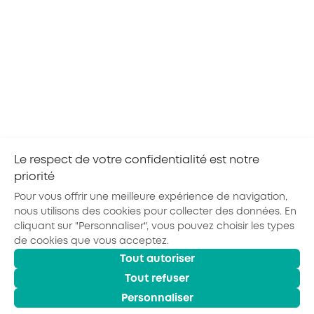
branche du transport et
travail aérien
Pour accéder à davantage de
données sur la branche, consultez
le panorama complet
Consultez ici
Le respect de votre confidentialité est notre
priorité
En savoir plus sur la méthode de calcul
Pour vous offrir une meilleure expérience de navigation,
Identification
Des Conventions Collectives – IDCC
nous utilisons des cookies pour collecter des données. En
1944 et 0275
cliquant sur "Personnaliser", vous pouvez choisir les types
de cookies que vous acceptez.
Tout autoriser
© 2026 - AKTO - Tous droits réservés
Tout refuser
Mentions légales
Conditions générales
Politique de confidentialité
Personnaliser