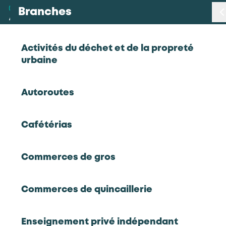
Branches
Branches
< Retour
Activités du déchet et de la propreté
urbaine
Métiers
Autoroutes
Certifications
Données statistiques de la
Cafétérias
branche
Statistiques
Transport et travail aérien
Commerces de gros
Tout savoir sur la branche
Études
Changer de branche
Commerces de quincaillerie
Qui sommes-nous
Enseignement privé indépendant
Chiffres clés 2024