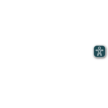
18 ans
34,9%
De 18 à 25
ans
Plus de 25
63%
ans
Source : AKTO
Top 5 des certifications les plus
préparées en apprentissage
Classement
Certification
Pourcentage
1
CS - Aéronautique
10%