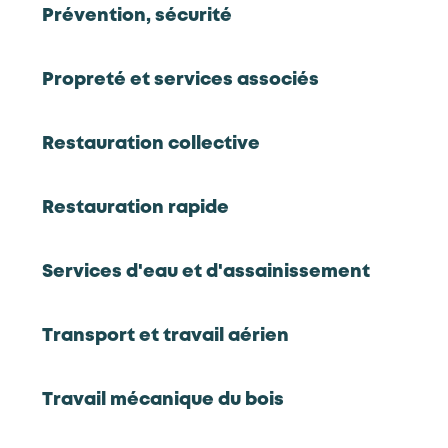
Prévention, sécurité
formés (POEC)
Source : AKTO
Propreté et services associés
Répartition des entreprises par taille
Restauration collective
600
Restauration rapide
400
Services d'eau et d'assainissement
Transport et travail aérien
200
Travail mécanique du bois
0
Moins de 11
De 11 à 49
De 50 à 249
250 salariés
salariés
salariés
salariés
et plus