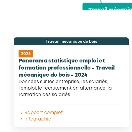
Travail mécaniq
Activités du déchet et de la prop
Commerces de quincaillerie
Enseignement privé indépendant
Enseignement privé non lucratif
Entretien et location textile
Exploitations forestières et scier
Hôtels, Cafés, Restaurants
Services d'eau et d'assainis
Transport et travail aérien
Travail mécanique du bois
2026
Panorama statistique emploi et
formation professionnelle - Travail
mécanique du bois - 2024
Données sur les entreprise, les salariés,
l'emploi, le recrutement en alternance, la
formation des salariés
Rapport complet
Infographie