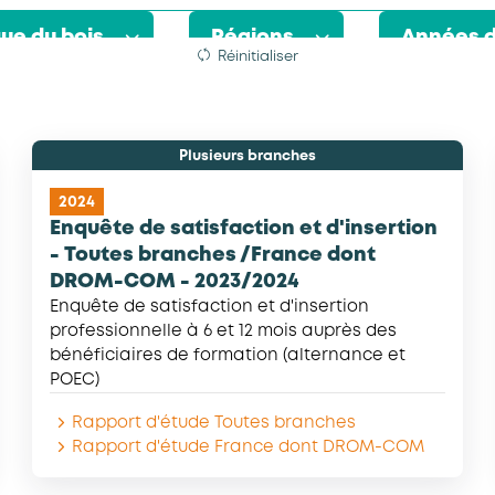
ue du bois
Régions
Années d
Réinitialiser
reté urbaine
ies agricoles
sement
Auvergne-Rhône-Alpes
Bourgogne-Franche-Comté
Centre-Val de Loire
Grand Est
Hauts-de-France
Ile-de-France
La Réunion
Nouvelle-Aquitaine
Pays de la Loire
Provence-Alpes-Côte d'Azur
Saint-Barthélemy
Saint-Martin
Saint-Pierre-et-Miquelon
Plusieurs branches
2024
Enquête de satisfaction et d'insertion
- Toutes branches /France dont
DROM-COM - 2023/2024
Enquête de satisfaction et d'insertion
professionnelle à 6 et 12 mois auprès des
bénéficiaires de formation (alternance et
POEC)
Rapport d'étude Toutes branches
Rapport d'étude France dont DROM-COM