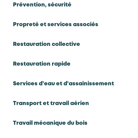
Prévention, sécurité
Ce métier en vidéo
Propreté et services associés
Activités du déchet et de la propreté urbaine
Porteur
Restauration collective
Technicien(ne) de traitement
Restauration rapide
Activités du déchet et de la propreté urbaine
Services d'eau et d'assainissement
Porteur
Technicien(ne) études et commercial
Transport et travail aérien
Enseignement privé non lucratif
Travail mécanique du bois
Technicien(ne) paie