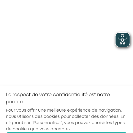
Ce métier en vidéo
Commerces de gros
Stable
Vendeur(se) conseil en espace de vente
Commerces de quincaillerie
Vendeurs(e) spécialisé(e)
Le respect de votre confidentialité est notre
priorité
1
…
14
15
16
Pour vous offrir une meilleure expérience de navigation,
nous utilisons des cookies pour collecter des données. En
cliquant sur "Personnaliser", vous pouvez choisir les types
de cookies que vous acceptez.