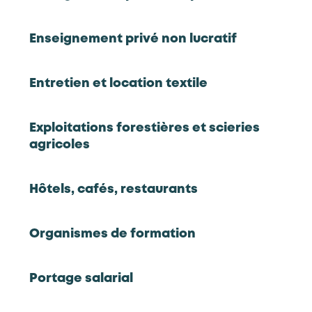
Cartographie prospective
Enseignement privé non lucratif
Enseignement privé non lucratif
Entretien et location textile
Technicien maintenance
Exploitations forestières et scieries
agricoles
Enseignement privé non lucratif
Technicien SI
Hôtels, cafés, restaurants
Organismes de formation
Activités du déchet et de la propreté urbaine
En tension
Portage salarial
Technicien(ne) de maintenance