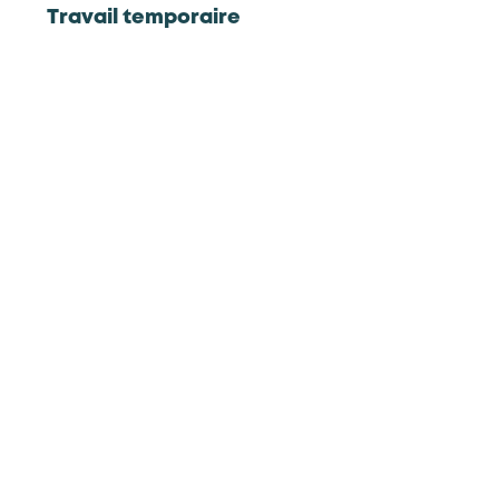
Travail temporaire
Commerces de gros
En tension
Technicien(ne) SAV
Commerces de gros
Stable
Technicien(ne) support maintenance
informatique
Plusieurs branches
Technicien/ne de maintenance