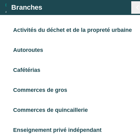
Branches
Branches
Activités du déchet et de la propreté urbaine
< Retour
Métiers
Autoroutes
Panorama statistique emploi et
formation professionnelle – Entretien et
Certifications
Cafétérias
location textile – 2023
Statistiques
Commerces de gros
Entretien et location textile
Études
2025
Commerces de quincaillerie
Panorama statistique emploi et formation
professionnelle - Entretien et location textile -
Qui sommes-nous
2023
Enseignement privé indépendant
Chiffres clés, données économiques, données