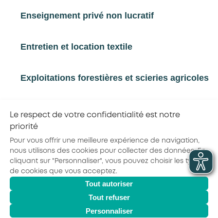
sociales et emploi, données formation,
engagements RSE
Enseignement privé non lucratif
Rapport d'étude
Synthèse
Entretien et location textile
Infographie
Exploitations forestières et scieries agricoles
RETOUR À LA LISTE D'OUTILS AKTO
Hôtels, cafés, restaurants
Le respect de votre confidentialité est notre
priorité
Partager la page :
Organismes de formation
Pour vous offrir une meilleure expérience de navigation,
nous utilisons des cookies pour collecter des données. En
cliquant sur "Personnaliser", vous pouvez choisir les types
Portage salarial
de cookies que vous acceptez.
Tout autoriser
© 2026 - AKTO - Tous droits réservés
Tout refuser
Prévention, sécurité
Mentions légales
Conditions générales
Personnaliser
Politique de confidentialité