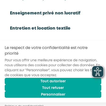
Rapport complet
Synthèse
Aires de mobilité
Enseignement privé non lucratif
Webinaire
Entretien et location textile
Exploitations forestières et scieries
RETOUR À LA LISTE D'OUTILS AKTO
Le respect de votre confidentialité est notre
agricoles
priorité
Partager la page :
Pour vous offrir une meilleure expérience de navigation,
Hôtels, cafés, restaurants
nous utilisons des cookies pour collecter des données. En
cliquant sur "Personnaliser", vous pouvez choisir les types
de cookies que vous acceptez.
Organismes de formation
Tout autoriser
© 2026 - AKTO - Tous droits réservés
Tout refuser
Mentions légales
Conditions générales
Portage salarial
Politique de confidentialité
Personnaliser