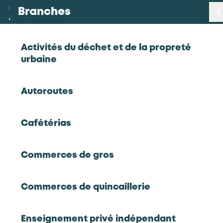
Branches
Branches
< Retour
Activités du déchet et de la propreté
urbaine
Métiers
Personnel d'entretien
Autoroutes
Certifications
Enseignement privé non lucratif
Cafétérias
Statistiques
Personnel d'entretien
Commerces de gros
Études
Commerces de quincaillerie
Qui sommes-nous
RETOUR À LA LISTE D'OUTILS AKTO
Enseignement privé indépendant