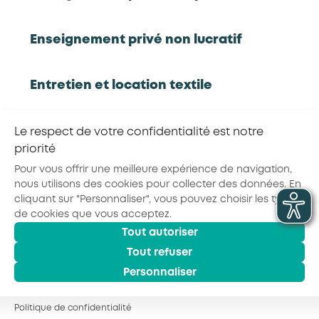
Partager la page :
Enseignement privé non lucratif
Entretien et location textile
© 2026 - AKTO - Tous droits réservés
Mentions légales
Conditions générales
Politique de confidentialité
Exploitations forestières et scieries
Le respect de votre confidentialité est notre
agricoles
priorité
Pour vous offrir une meilleure expérience de navigation,
nous utilisons des cookies pour collecter des données. En
Hôtels, cafés, restaurants
cliquant sur "Personnaliser", vous pouvez choisir les types
de cookies que vous acceptez.
Tout autoriser
Organismes de formation
Tout refuser
Personnaliser
Portage salarial
Politique de confidentialité