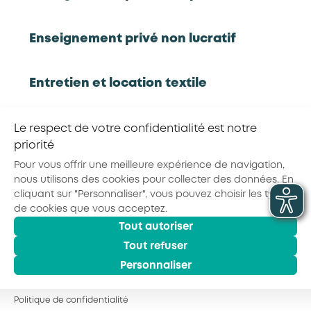
Partager la page :
Enseignement privé non lucratif
Entretien et location textile
© 2026 - AKTO - Tous droits réservés
Mentions légales
Conditions générales
Politique de confidentialité
Exploitations forestières et scieries
Le respect de votre confidentialité est notre
agricoles
priorité
Pour vous offrir une meilleure expérience de navigation,
nous utilisons des cookies pour collecter des données. En
Hôtels, cafés, restaurants
cliquant sur "Personnaliser", vous pouvez choisir les types
de cookies que vous acceptez.
Tout autoriser
Organismes de formation
Tout refuser
Personnaliser
Portage salarial
Politique de confidentialité