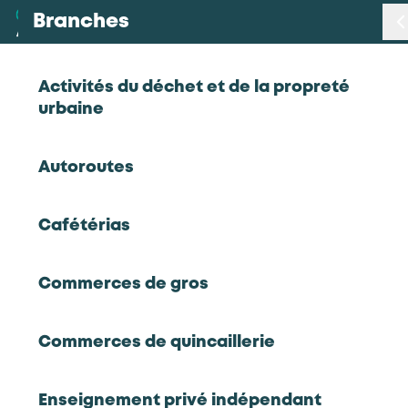
Branches
Branches
< Retour
Activités du déchet et de la propreté
urbaine
Métiers
Gestionnaire approvisionnement
Autoroutes
Certifications
Travail mécanique du bois
Cafétérias
Statistiques
Gestionnaire approvisionnement
Commerces de gros
Études
Commerces de quincaillerie
Qui sommes-nous
RETOUR À LA LISTE D'OUTILS AKTO
Enseignement privé indépendant