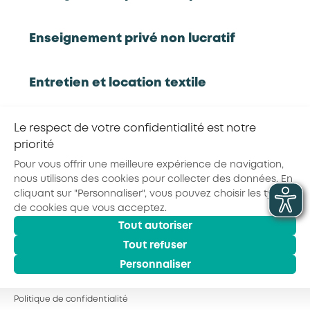
RETOUR À LA LISTE D'OUTILS AKTO
Enseignement privé non lucratif
Partager la page :
Entretien et location textile
Exploitations forestières et scieries
Le respect de votre confidentialité est notre
agricoles
priorité
© 2026 - AKTO - Tous droits réservés
Mentions légales
Conditions générales
Pour vous offrir une meilleure expérience de navigation,
Politique de confidentialité
nous utilisons des cookies pour collecter des données. En
Hôtels, cafés, restaurants
cliquant sur "Personnaliser", vous pouvez choisir les types
de cookies que vous acceptez.
Tout autoriser
Organismes de formation
Tout refuser
Personnaliser
Portage salarial
Politique de confidentialité