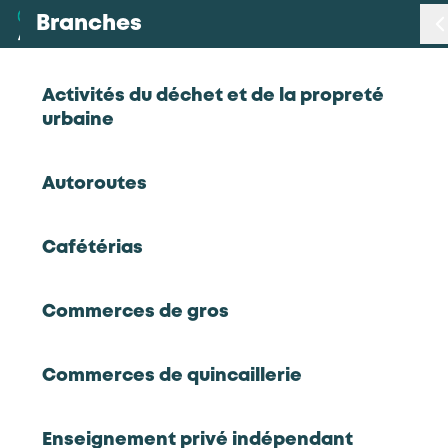
Branches
Branches
< Retour
Activités du déchet et de la propreté
urbaine
Métiers
Conducteur(rice) de ligne industrie
Autoroutes
bois
Certifications
Cafétérias
Statistiques
Travail mécanique du bois
Conducteur(rice) de ligne industrie bois
Commerces de gros
Études
Ce métier en vidéo
Commerces de quincaillerie
Qui sommes-nous
Enseignement privé indépendant