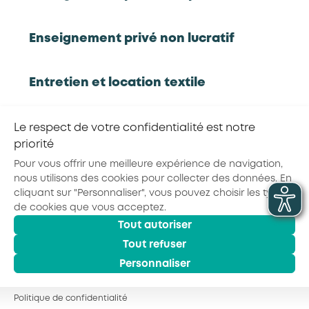
Rapport d'étude
Enseignement privé non lucratif
Entretien et location textile
RETOUR À LA LISTE D'OUTILS AKTO
Exploitations forestières et scieries
Le respect de votre confidentialité est notre
Partager la page :
agricoles
priorité
Pour vous offrir une meilleure expérience de navigation,
nous utilisons des cookies pour collecter des données. En
Hôtels, cafés, restaurants
cliquant sur "Personnaliser", vous pouvez choisir les types
de cookies que vous acceptez.
© 2026 - AKTO - Tous droits réservés
Tout autoriser
Organismes de formation
Mentions légales
Conditions générales
Tout refuser
Politique de confidentialité
Personnaliser
Portage salarial
Politique de confidentialité