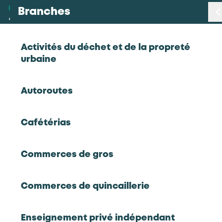
Branches
Branches
< Retour
Activités du déchet et de la propreté
urbaine
Métiers
Portrait régional Occitanie en 2023
Autoroutes
Certifications
Cafétérias
Statistiques
2024
Portrait régional Occitanie en 2023
Commerces de gros
Données emploi-formation, tensions de
Études
recrutement par branche et par métiers,
événements organisés et partenaires,
Commerces de quincaillerie
alternance...
Qui sommes-nous
Rapport complet
Enseignement privé indépendant