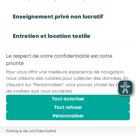
Enseignement privé non lucratif
RETOUR À LA LISTE D'OUTILS AKTO
Entretien et location textile
Partager la page :
Exploitations forestières et scieries
Le respect de votre confidentialité est notre
agricoles
priorité
Pour vous offrir une meilleure expérience de navigation,
nous utilisons des cookies pour collecter des données. En
© 2026 - AKTO - Tous droits réservés
Hôtels, cafés, restaurants
cliquant sur "Personnaliser", vous pouvez choisir les types
Mentions légales
Conditions générales
de cookies que vous acceptez.
Politique de confidentialité
Tout autoriser
Organismes de formation
Tout refuser
Personnaliser
Portage salarial
Politique de confidentialité