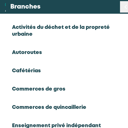
Branches
Branches
< Retour
Activités du déchet et de la propreté
urbaine
Métiers
Portrait régional Corse en 2022
Autoroutes
Certifications
Cafétérias
Statistiques
2023
Portrait régional Corse en 2022
Commerces de gros
Données emploi-formation, tensions de
Études
recrutement par branche et par métiers,
événements organisés et partenaires,
Commerces de quincaillerie
alternance...
Qui sommes-nous
Rapport d'étude
Enseignement privé indépendant