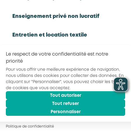
Enseignement privé non lucratif
RETOUR À LA LISTE D'OUTILS AKTO
Entretien et location textile
Partager la page :
Exploitations forestières et scieries
Le respect de votre confidentialité est notre
agricoles
priorité
Pour vous offrir une meilleure expérience de navigation,
nous utilisons des cookies pour collecter des données. En
© 2026 - AKTO - Tous droits réservés
Hôtels, cafés, restaurants
cliquant sur "Personnaliser", vous pouvez choisir les types
Mentions légales
Conditions générales
de cookies que vous acceptez.
Politique de confidentialité
Tout autoriser
Organismes de formation
Tout refuser
Personnaliser
Portage salarial
Politique de confidentialité