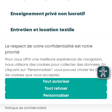
Rapport d'étude
Enseignement privé non lucratif
Entretien et location textile
RETOUR À LA LISTE D'OUTILS AKTO
Exploitations forestières et scieries
Le respect de votre confidentialité est notre
agricoles
priorité
Partager la page :
Pour vous offrir une meilleure expérience de navigation,
nous utilisons des cookies pour collecter des données. En
Hôtels, cafés, restaurants
cliquant sur "Personnaliser", vous pouvez choisir les types
de cookies que vous acceptez.
Tout autoriser
© 2026 - AKTO - Tous droits réservés
Organismes de formation
Mentions légales
Conditions générales
Tout refuser
Politique de confidentialité
Personnaliser
Portage salarial
Politique de confidentialité