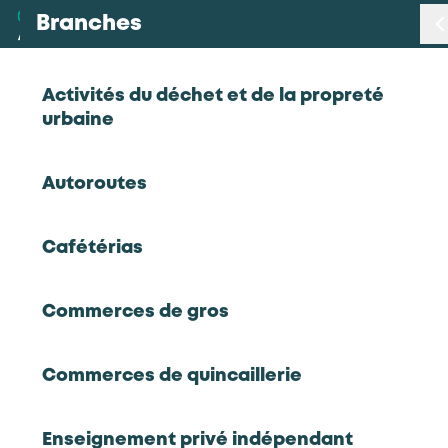
Branches
Branches
< Retour
Activités du déchet et de la propreté
urbaine
Métiers
Panorama statistique emploi et
Autoroutes
formation professionnelle –
Certifications
Restauration rapide – 2021
Cafétérias
Statistiques
Restauration rapide
Commerces de gros
Études
2022
Panorama statistique emploi et formation
Commerces de quincaillerie
professionnelle - Restauration rapide - 2021
Qui sommes-nous
Données sur les établissements, les salariés,
l'emploi, la formation des salariés et des
Enseignement privé indépendant
demandeurs d'emploi