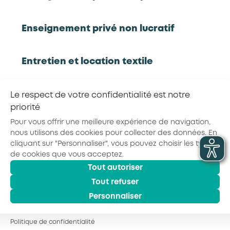
Rapport complet
Enseignement privé non lucratif
Entretien et location textile
RETOUR À LA LISTE D'OUTILS AKTO
Exploitations forestières et scieries
Le respect de votre confidentialité est notre
Partager la page :
agricoles
priorité
Pour vous offrir une meilleure expérience de navigation,
nous utilisons des cookies pour collecter des données. En
Hôtels, cafés, restaurants
cliquant sur "Personnaliser", vous pouvez choisir les types
© 2026 - AKTO - Tous droits réservés
de cookies que vous acceptez.
Mentions légales
Conditions générales
Tout autoriser
Organismes de formation
Politique de confidentialité
Tout refuser
Personnaliser
Portage salarial
Politique de confidentialité