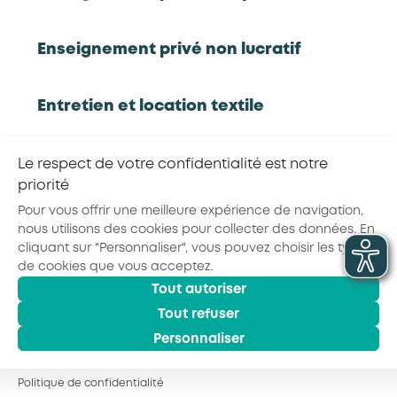
Rapport d'étude
Enseignement privé non lucratif
Entretien et location textile
RETOUR À LA LISTE D'OUTILS AKTO
Exploitations forestières et scieries
Le respect de votre confidentialité est notre
agricoles
priorité
Partager la page :
Pour vous offrir une meilleure expérience de navigation,
nous utilisons des cookies pour collecter des données. En
Hôtels, cafés, restaurants
cliquant sur "Personnaliser", vous pouvez choisir les types
de cookies que vous acceptez.
Tout autoriser
© 2026 - AKTO - Tous droits réservés
Organismes de formation
Mentions légales
Conditions générales
Tout refuser
Politique de confidentialité
Personnaliser
Portage salarial
Politique de confidentialité