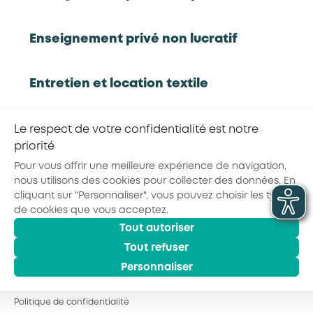
Rapport d'étude
Enseignement privé non lucratif
Entretien et location textile
RETOUR À LA LISTE D'OUTILS AKTO
Exploitations forestières et scieries
Le respect de votre confidentialité est notre
agricoles
priorité
Partager la page :
Pour vous offrir une meilleure expérience de navigation,
nous utilisons des cookies pour collecter des données. En
Hôtels, cafés, restaurants
cliquant sur "Personnaliser", vous pouvez choisir les types
de cookies que vous acceptez.
Tout autoriser
© 2026 - AKTO - Tous droits réservés
Organismes de formation
Mentions légales
Conditions générales
Tout refuser
Politique de confidentialité
Personnaliser
Portage salarial
Politique de confidentialité