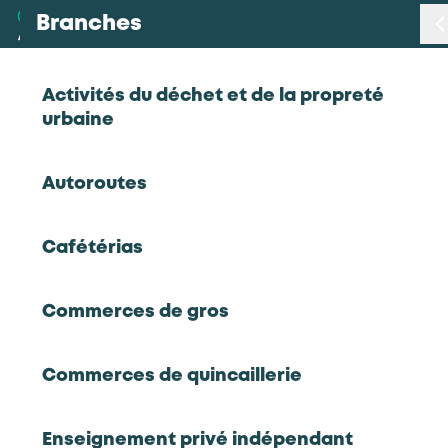
Branches
Branches
< Retour
Activités du déchet et de la propreté
urbaine
Métiers
Enquête de satisfaction et
Autoroutes
d'insertion – Organismes de
Certifications
formation – 2021/2022
Cafétérias
Statistiques
Organismes de formation
Commerces de gros
Études
2022
Enquête de satisfaction et d'insertion -
Commerces de quincaillerie
Organismes de formation - 2021/2022
Qui sommes-nous
Enquête de satisfaction et d'insertion
professionnelle à 6 et 12 mois auprès des
Enseignement privé indépendant
bénéficiaires de formation (alternance et POEC)