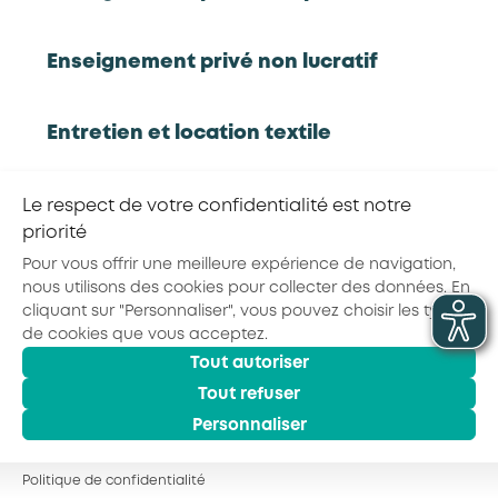
Rapport d'étude
Enseignement privé non lucratif
Entretien et location textile
RETOUR À LA LISTE D'OUTILS AKTO
Exploitations forestières et scieries
Le respect de votre confidentialité est notre
agricoles
priorité
Partager la page :
Pour vous offrir une meilleure expérience de navigation,
nous utilisons des cookies pour collecter des données. En
Hôtels, cafés, restaurants
cliquant sur "Personnaliser", vous pouvez choisir les types
de cookies que vous acceptez.
Tout autoriser
© 2026 - AKTO - Tous droits réservés
Organismes de formation
Mentions légales
Conditions générales
Tout refuser
Politique de confidentialité
Personnaliser
Portage salarial
Politique de confidentialité