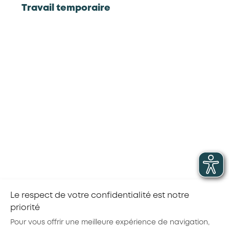
Travail temporaire
Vous êtes un salarié
Vous êtes salarié et vous souhaitez valider la
certification « Responsable développement
hygiène propreté et services » . Renseignez-vous
auprès de votre employeur ou de
l’opérateur en
évolution professionnelle de votre région
Les certifications de la branche
Voir toutes les certifications de la branche
TFP
Agent machiniste en propreté
Le respect de votre confidentialité est notre
priorité
Partager la page :
Pour vous offrir une meilleure expérience de navigation,