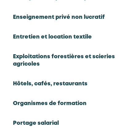
compétences professionnelles du métier de
Manager d’équipe commerciale exigées au sein de
Enseignement privé non lucratif
l’ensemble des établissements de cette branche,
favorisant ainsi l’insertion et la mobilité
professionnelles.
Entretien et location textile
Voir la fiche RNCP du
CQP « Manager d’équipe
commerciale en commerces de gros »
.
Exploitations forestières et scieries
Quels sont les avantages ?
agricoles
Quelles sont les missions du Manager d'équipe
Hôtels, cafés, restaurants
commerciale en commerces de gros ?
Quelles sont les compétences validées par le
Organismes de formation
CQP ?
Portage salarial
Quels sont les emplois accessibles ?