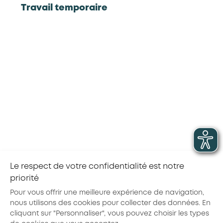
Travail temporaire
certification « Manager d’équipe commerciale en
commerces de gros » . Renseignez-vous auprès de
votre employeur ou de
l’opérateur en évolution
professionnelle de votre région
Les certifications de la branche
Voir toutes les certifications de la branche
CQP
Manager d'équipe commerciale
V
en commerces de gros
Le respect de votre confidentialité est notre
priorité
Partager la page :
Pour vous offrir une meilleure expérience de navigation,
nous utilisons des cookies pour collecter des données. En
cliquant sur "Personnaliser", vous pouvez choisir les types