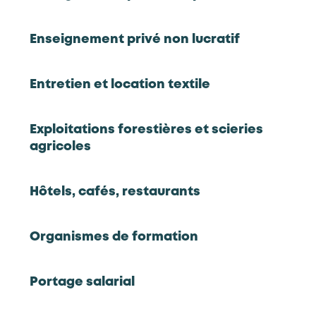
Commerces de gros
Réinitialiser
Enseignement privé non lucratif
Commerces de gros
Entretien et location textile
CQP
Manager d'équipe commerciale en
Exploitations forestières et scieries
commerces de gros
agricoles
Hôtels, cafés, restaurants
Commerces de gros
CQP
Organismes de formation
Vendeur sur site en commerces de gros
Portage salarial
Commerces de gros