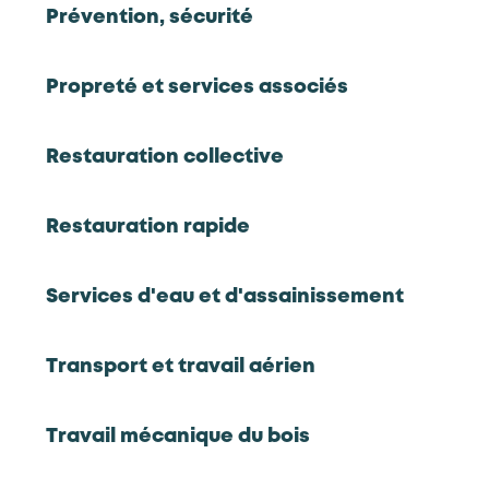
CQP
Prévention, sécurité
Vendeur-conseil à distance en
commerces de gros
Propreté et services associés
Commerces de gros
Restauration collective
CQP
Commercial itinérant clientèle
Restauration rapide
professionnelle
Services d'eau et d'assainissement
Commerces de gros
Transport et travail aérien
CQP
Manager logistique en commerces de
gros
Travail mécanique du bois