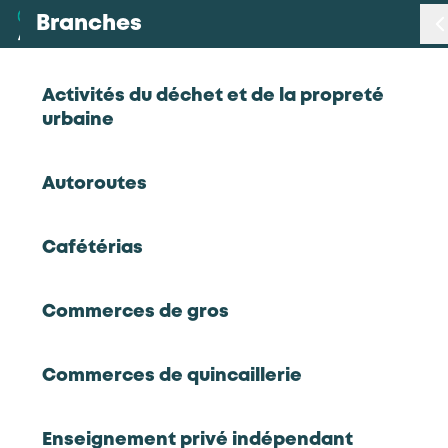
Branches
Branches
< Retour
Activités du déchet et de la propreté
urbaine
Métiers
Certifications de branche
Autoroutes
Consultez les certifications professionnelles
Certifications
créées par les branches du périmètre
d’AKTO.
En savoir plus sur les certifications
Cafétérias
> Définitions des typologies de certifications
i
Statistiques
Commerces de gros
Études
Certifications : Filtrer
Commerces de quincaillerie
Qui sommes-nous
Types
Enseignement privé indépendant