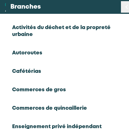
Branches
Branches
< Retour
Activités du déchet et de la propreté
urbaine
Métiers
Vendeur(se) conseil en espace de
Autoroutes
vente
Certifications
Cafétérias
Statistiques
Commerces de gros
Commerces de gros
Stable
Études
Vendeur(se) conseil en espace de vente
Commerces de quincaillerie
Qui sommes-nous
Enseignement privé indépendant