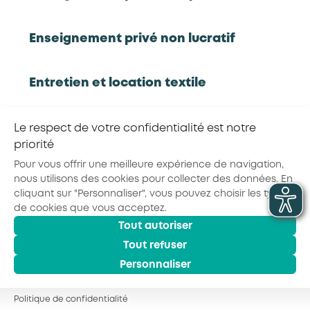
RETOUR À LA LISTE D'OUTILS AKTO
Enseignement privé non lucratif
Partager la page :
Entretien et location textile
Exploitations forestières et scieries
Le respect de votre confidentialité est notre
© 2026 - AKTO - Tous droits réservés
agricoles
priorité
Mentions légales
Conditions générales
Politique de confidentialité
Pour vous offrir une meilleure expérience de navigation,
nous utilisons des cookies pour collecter des données. En
Hôtels, cafés, restaurants
cliquant sur "Personnaliser", vous pouvez choisir les types
de cookies que vous acceptez.
Tout autoriser
Organismes de formation
Tout refuser
Personnaliser
Portage salarial
Politique de confidentialité