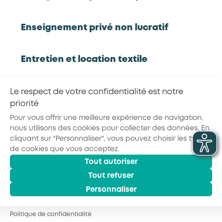
Partager la page :
Enseignement privé non lucratif
Entretien et location textile
© 2026 - AKTO - Tous droits réservés
Exploitations forestières et scieries
Le respect de votre confidentialité est notre
Mentions légales
Conditions générales
Politique de confidentialité
agricoles
priorité
Pour vous offrir une meilleure expérience de navigation,
nous utilisons des cookies pour collecter des données. En
Hôtels, cafés, restaurants
cliquant sur "Personnaliser", vous pouvez choisir les types
de cookies que vous acceptez.
Tout autoriser
Organismes de formation
Tout refuser
Personnaliser
Portage salarial
Politique de confidentialité