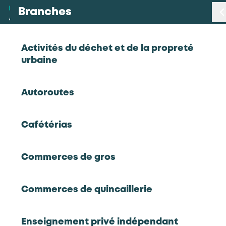
Branches
Branches
< Retour
Activités du déchet et de la propreté
urbaine
Métiers
Technico-commercial(e) produits
Autoroutes
bois
Certifications
Cafétérias
Statistiques
Travail mécanique du bois
Technico-commercial(e) produits bois
Commerces de gros
Études
Commerces de quincaillerie
Qui sommes-nous
Enseignement privé indépendant
RETOUR À LA LISTE D'OUTILS AKTO