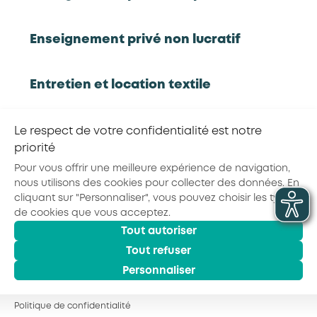
Partager la page :
Enseignement privé non lucratif
Entretien et location textile
© 2026 - AKTO - Tous droits réservés
Mentions légales
Conditions générales
Politique de confidentialité
Exploitations forestières et scieries
Le respect de votre confidentialité est notre
agricoles
priorité
Pour vous offrir une meilleure expérience de navigation,
nous utilisons des cookies pour collecter des données. En
Hôtels, cafés, restaurants
cliquant sur "Personnaliser", vous pouvez choisir les types
de cookies que vous acceptez.
Tout autoriser
Organismes de formation
Tout refuser
Personnaliser
Portage salarial
Politique de confidentialité