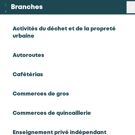
Branches
Branches
< Retour
Activités du déchet et de la propreté
urbaine
Métiers
Employé(e) administratif(ve)
Autoroutes
Certifications
Restauration rapide
Cafétérias
Statistiques
Employé(e) administratif(ve)
Commerces de gros
Études
Commerces de quincaillerie
Qui sommes-nous
RETOUR À LA LISTE D'OUTILS AKTO
Enseignement privé indépendant