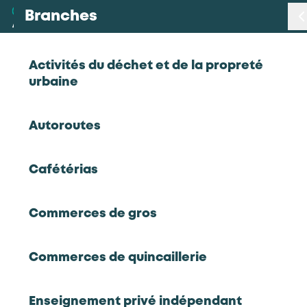
Branches
Branches
< Retour
Activités du déchet et de la propreté
urbaine
Métiers
Crêpier(ère) / Pizzaïolo(a)
Autoroutes
Certifications
Hôtels, Cafés, Restaurants
Cafétérias
Statistiques
En tension
Crêpier(ère) / Pizzaïolo(a)
Commerces de gros
Études
Commerces de quincaillerie
Qui sommes-nous
RETOUR À LA LISTE D'OUTILS AKTO
Enseignement privé indépendant