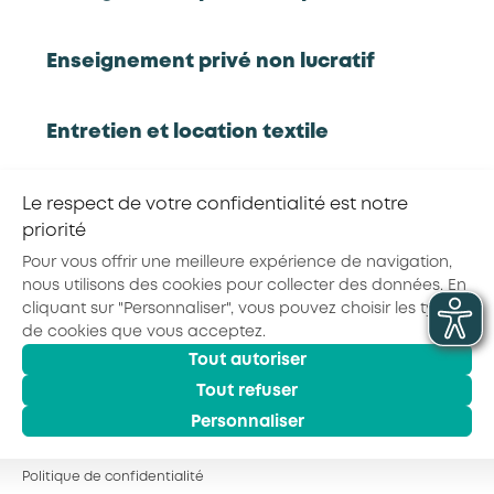
Partager la page :
Enseignement privé non lucratif
Entretien et location textile
© 2026 - AKTO - Tous droits réservés
Mentions légales
Conditions générales
Exploitations forestières et scieries
Le respect de votre confidentialité est notre
Politique de confidentialité
agricoles
priorité
Pour vous offrir une meilleure expérience de navigation,
nous utilisons des cookies pour collecter des données. En
Hôtels, cafés, restaurants
cliquant sur "Personnaliser", vous pouvez choisir les types
de cookies que vous acceptez.
Tout autoriser
Organismes de formation
Tout refuser
Personnaliser
Portage salarial
Politique de confidentialité