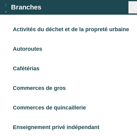
Branches
Branches
Activités du déchet et de la propreté urbaine
< Retour
Métiers
Autoroutes
Chef(fe) de cuisine
Certifications
Cafétérias
Hôtels, Cafés, Restaurants
Statistiques
En tension
Commerces de gros
Chef(fe) de cuisine
Études
Commerces de quincaillerie
Qui sommes-nous
Enseignement privé indépendant
RETOUR À LA LISTE D'OUTILS AKTO