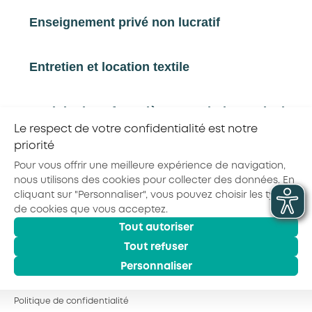
Enseignement privé non lucratif
Partager la page :
Entretien et location textile
Exploitations forestières et scieries agricoles
© 2026 - AKTO - Tous droits réservés
Mentions légales
Conditions générales
Le respect de votre confidentialité est notre
Politique de confidentialité
priorité
Hôtels, cafés, restaurants
Pour vous offrir une meilleure expérience de navigation,
nous utilisons des cookies pour collecter des données. En
cliquant sur "Personnaliser", vous pouvez choisir les types
Organismes de formation
de cookies que vous acceptez.
Tout autoriser
Portage salarial
Tout refuser
Personnaliser
Prévention, sécurité
Politique de confidentialité