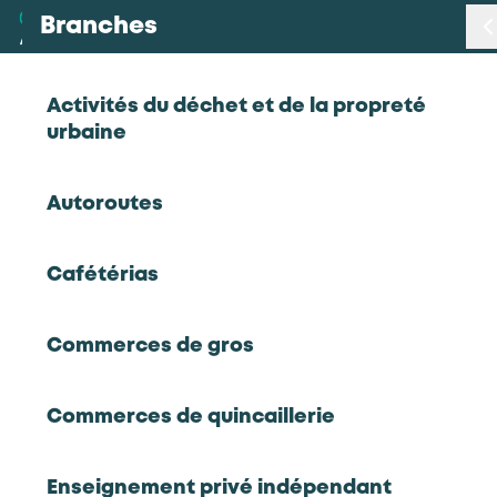
Branches
Branches
< Retour
Activités du déchet et de la propreté
urbaine
Métiers
Chauffeur(e) grumier
Autoroutes
Certifications
Exploitations forestières et scieries agricoles
Cafétérias
Statistiques
Chauffeur(e) grumier
Commerces de gros
Études
Commerces de quincaillerie
Qui sommes-nous
RETOUR À LA LISTE D'OUTILS AKTO
Enseignement privé indépendant