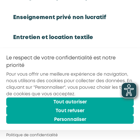
Rapport d'étude
Enseignement privé non lucratif
Entretien et location textile
RETOUR À LA LISTE D'OUTILS AKTO
Exploitations forestières et scieries
Le respect de votre confidentialité est notre
Partager la page :
agricoles
priorité
Pour vous offrir une meilleure expérience de navigation,
nous utilisons des cookies pour collecter des données. En
Hôtels, cafés, restaurants
cliquant sur "Personnaliser", vous pouvez choisir les types
© 2026 - AKTO - Tous droits réservés
de cookies que vous acceptez.
Mentions légales
Conditions générales
Tout autoriser
Organismes de formation
Politique de confidentialité
Tout refuser
Personnaliser
Portage salarial
Politique de confidentialité