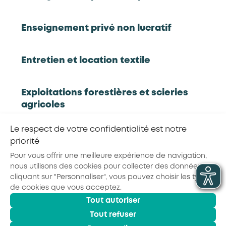
lieux, évolutions métiers...), enrichie d'un panel
d'outils d'accompagnement GEPP.
Enseignement privé non lucratif
Rapport complet
Synthèse
Infographie
Webinaire
Entretien et location textile
Exploitations forestières et scieries
agricoles
RETOUR À LA LISTE D'OUTILS AKTO
Le respect de votre confidentialité est notre
Hôtels, cafés, restaurants
priorité
Partager la page :
Pour vous offrir une meilleure expérience de navigation,
nous utilisons des cookies pour collecter des données. En
Organismes de formation
cliquant sur "Personnaliser", vous pouvez choisir les types
de cookies que vous acceptez.
Tout autoriser
Portage salarial
© 2026 - AKTO - Tous droits réservés
Tout refuser
Mentions légales
Conditions générales