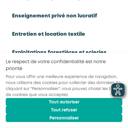
consommation et de la relation client dans les
métiers de service
Enseignement privé non lucratif
Rapport d'étude
Synthèse
Entretien et location textile
Exploitations forestières et scieries
RETOUR À LA LISTE D'OUTILS AKTO
agricoles
Le respect de votre confidentialité est notre
priorité
Partager la page :
Pour vous offrir une meilleure expérience de navigation,
Hôtels, cafés, restaurants
nous utilisons des cookies pour collecter des données. En
cliquant sur "Personnaliser", vous pouvez choisir les types
de cookies que vous acceptez.
Organismes de formation
Tout autoriser
© 2026 - AKTO - Tous droits réservés
Tout refuser
Mentions légales
Conditions générales
Portage salarial
Politique de confidentialité
Personnaliser