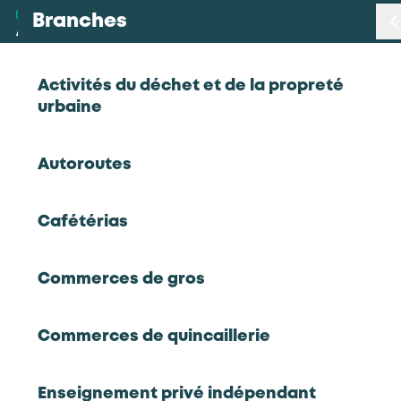
Branches
Branches
< Retour
Activités du déchet et de la propreté
urbaine
Métiers
Prospective des modes de vie et de
Autoroutes
consommation : quelle relation
Certifications
client en 2025 ?
Cafétérias
Statistiques
Hôtels, Cafés, Restaurants
Commerces de gros
Études
2018
Prospective des modes de vie et de
Commerces de quincaillerie
consommation : quelle relation client en 2025
Qui sommes-nous
?
Étude prospective sur l’évolution des modes de
Enseignement privé indépendant