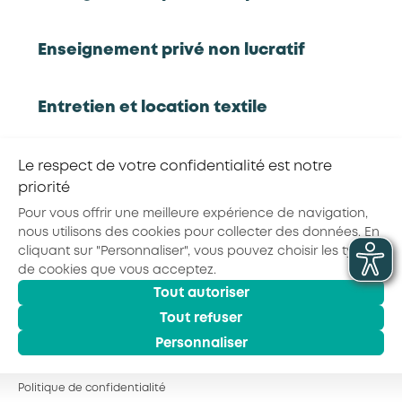
Rapport d'étude
Enseignement privé non lucratif
Entretien et location textile
RETOUR À LA LISTE D'OUTILS AKTO
Exploitations forestières et scieries
Partager la page :
Le respect de votre confidentialité est notre
agricoles
priorité
Pour vous offrir une meilleure expérience de navigation,
nous utilisons des cookies pour collecter des données. En
Hôtels, cafés, restaurants
cliquant sur "Personnaliser", vous pouvez choisir les types
© 2026 - AKTO - Tous droits réservés
de cookies que vous acceptez.
Mentions légales
Conditions générales
Tout autoriser
Organismes de formation
Politique de confidentialité
Tout refuser
Personnaliser
Portage salarial
Politique de confidentialité