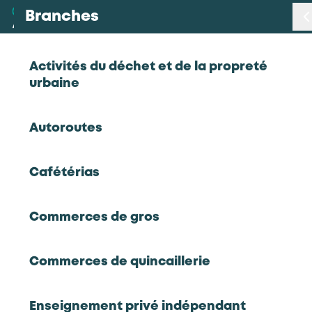
Branches
Branches
< Retour
Activités du déchet et de la propreté
urbaine
Métiers
Enquête de satisfaction et
Autoroutes
d'insertion – Pays de la Loire –
Certifications
2022/2023
Cafétérias
Statistiques
Commerces de gros
Études
2023
Enquête de satisfaction et d'insertion - Pays
Commerces de quincaillerie
de la Loire - 2022/2023
Qui sommes-nous
Enquête de satisfaction et d'insertion
professionnelle à 6 et 12 mois auprès des
Enseignement privé indépendant
bénéficiaires de formation (alternance et POEC)