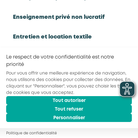
Rapport d'étude
Enseignement privé non lucratif
Entretien et location textile
RETOUR À LA LISTE D'OUTILS AKTO
Exploitations forestières et scieries
Le respect de votre confidentialité est notre
agricoles
priorité
Partager la page :
Pour vous offrir une meilleure expérience de navigation,
nous utilisons des cookies pour collecter des données. En
Hôtels, cafés, restaurants
cliquant sur "Personnaliser", vous pouvez choisir les types
de cookies que vous acceptez.
Tout autoriser
© 2026 - AKTO - Tous droits réservés
Organismes de formation
Mentions légales
Conditions générales
Tout refuser
Politique de confidentialité
Personnaliser
Portage salarial
Politique de confidentialité