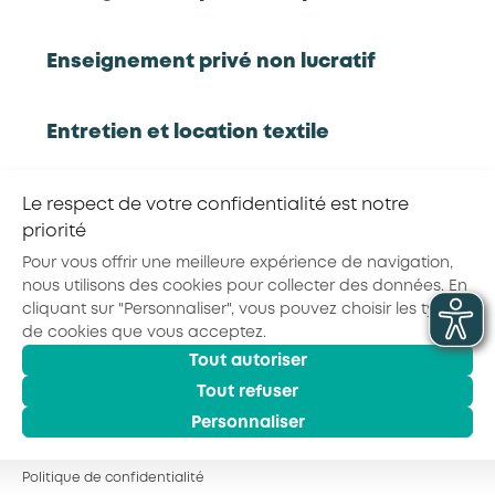
Rapport d'étude
Enseignement privé non lucratif
Entretien et location textile
RETOUR À LA LISTE D'OUTILS AKTO
Exploitations forestières et scieries
Le respect de votre confidentialité est notre
Partager la page :
agricoles
priorité
Pour vous offrir une meilleure expérience de navigation,
nous utilisons des cookies pour collecter des données. En
Hôtels, cafés, restaurants
cliquant sur "Personnaliser", vous pouvez choisir les types
© 2026 - AKTO - Tous droits réservés
de cookies que vous acceptez.
Mentions légales
Conditions générales
Tout autoriser
Organismes de formation
Politique de confidentialité
Tout refuser
Personnaliser
Portage salarial
Politique de confidentialité