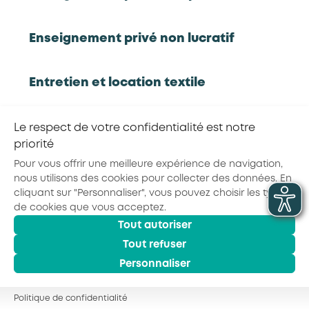
Rapport d'étude
Enseignement privé non lucratif
Entretien et location textile
RETOUR À LA LISTE D'OUTILS AKTO
Exploitations forestières et scieries
Le respect de votre confidentialité est notre
agricoles
priorité
Partager la page :
Pour vous offrir une meilleure expérience de navigation,
nous utilisons des cookies pour collecter des données. En
Hôtels, cafés, restaurants
cliquant sur "Personnaliser", vous pouvez choisir les types
de cookies que vous acceptez.
Tout autoriser
© 2026 - AKTO - Tous droits réservés
Organismes de formation
Mentions légales
Conditions générales
Tout refuser
Politique de confidentialité
Personnaliser
Portage salarial
Politique de confidentialité