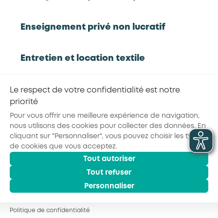
Observatoire des métiers de la Prévention
Sécurité
Enseignement privé non lucratif
Entretien et location textile
RETOUR À LA LISTE D'OUTILS AKTO
Exploitations forestières et scieries
Le respect de votre confidentialité est notre
agricoles
priorité
Partager la page :
Pour vous offrir une meilleure expérience de navigation,
nous utilisons des cookies pour collecter des données. En
Hôtels, cafés, restaurants
cliquant sur "Personnaliser", vous pouvez choisir les types
de cookies que vous acceptez.
Tout autoriser
© 2026 - AKTO - Tous droits réservés
Organismes de formation
Mentions légales
Conditions générales
Tout refuser
Politique de confidentialité
Personnaliser
Portage salarial
Politique de confidentialité