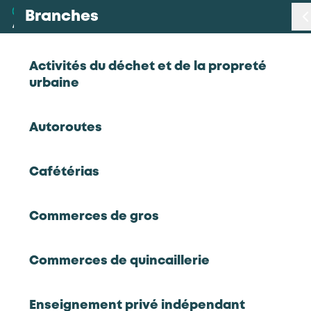
Branches
Branches
< Retour
Activités du déchet et de la propreté
urbaine
Métiers
Découvrir les études de
Autoroutes
l'Observatoire des métiers de la
Certifications
Prévention Sécurité
Cafétérias
Statistiques
Prévention, Sécurité
Commerces de gros
Études
Découvrir les études de l'Observatoire des
métiers de la Prévention Sécurité
Commerces de quincaillerie
Accédez à l'ensemble des ressources et chiffres
Qui sommes-nous
clés produits par l'observatoire de la sécurité
privée
Enseignement privé indépendant