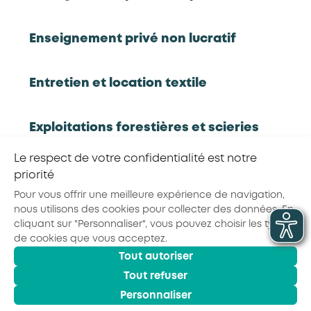
Compilation de travaux permettant de tirer les
principaux enseignements sur l'évolution du
secteur de la formation
Enseignement privé non lucratif
Rapport d'étude
Entretien et location textile
Exploitations forestières et scieries
agricoles
RETOUR À LA LISTE D'OUTILS AKTO
Le respect de votre confidentialité est notre
priorité
Hôtels, cafés, restaurants
Partager la page :
Pour vous offrir une meilleure expérience de navigation,
nous utilisons des cookies pour collecter des données. En
cliquant sur "Personnaliser", vous pouvez choisir les types
Organismes de formation
de cookies que vous acceptez.
Tout autoriser
© 2026 - AKTO - Tous droits réservés
Tout refuser
Portage salarial
Mentions légales
Conditions générales
Politique de confidentialité
Personnaliser