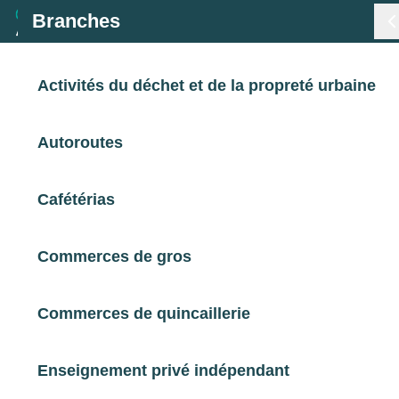
Branches
Branches
Activités du déchet et de la propreté urbaine
< Retour
Métiers
Autoroutes
Certifications de branche
Consultez les certifications professionnelles
Certifications
créées par les branches du périmètre d’AKTO.
Cafétérias
En savoir plus sur les certifications
> Définitions des typologies de certifications
i
Statistiques
Commerces de gros
Études
Certifications : Filtrer
Commerces de quincaillerie
Qui sommes-nous
Types
Branches
Enseignement privé indépendant