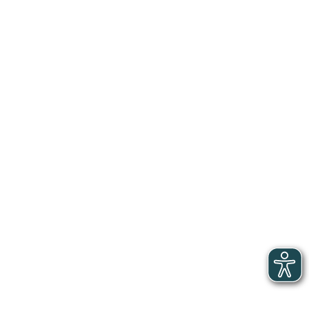
Restauration collective
TFP
Chef gérant en restauration collective
Hôtels, Cafés, Restaurants
CQP
Écailler
Hôtels, Cafés, Restaurants
CQP
Grilladin