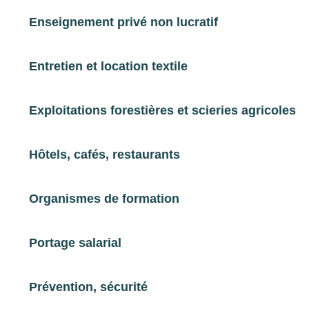
Enseignement privé non lucratif
Hôtels, Cafés, Restaurants
TFP
Entretien et location textile
Barman
Exploitations forestières et scieries agricoles
Hôtels, Cafés, Restaurants
CQP
Hôtels, cafés, restaurants
Gouvernant d'hôtel
Organismes de formation
Hôtels, Cafés, Restaurants
Portage salarial
CQP
Maître d'hôtel
Prévention, sécurité