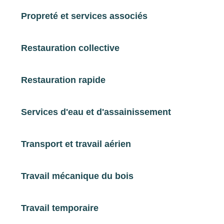
Hôtels, Cafés, Restaurants
Propreté et services associés
CQP
Hydro-technicien en institut de
Restauration collective
thalassothérapie
Restauration rapide
Hôtels, Cafés, Restaurants
CQP
Services d'eau et d'assainissement
Exploitant en restauration
Transport et travail aérien
Hôtels, Cafés, Restaurants
Travail mécanique du bois
CQP
Plongeur officier de cuisine
Travail temporaire