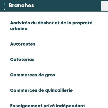
Branches
Branches
< Retour
Activités du déchet et de la propreté
urbaine
Métiers
Personnel naviguant commercial
Autoroutes
Certifications
Transport et travail aérien
Cafétérias
Statistiques
CQP
Personnel naviguant commercial
Commerces de gros
Études
Commerces de quincaillerie
Qui sommes-nous
RETOUR À LA LISTE D'OUTILS AKTO
Enseignement privé indépendant