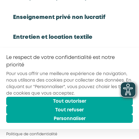
Partager la page :
Enseignement privé non lucratif
Entretien et location textile
© 2026 - AKTO - Tous droits réservés
Mentions légales
Conditions générales
Exploitations forestières et scieries
Le respect de votre confidentialité est notre
Politique de confidentialité
agricoles
priorité
Pour vous offrir une meilleure expérience de navigation,
nous utilisons des cookies pour collecter des données. En
Hôtels, cafés, restaurants
cliquant sur "Personnaliser", vous pouvez choisir les types
de cookies que vous acceptez.
Tout autoriser
Organismes de formation
Tout refuser
Personnaliser
Portage salarial
Politique de confidentialité