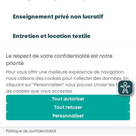
RETOUR À LA LISTE D'OUTILS AKTO
Enseignement privé non lucratif
Partager la page :
Entretien et location textile
Exploitations forestières et scieries
Le respect de votre confidentialité est notre
agricoles
priorité
© 2026 - AKTO - Tous droits réservés
Mentions légales
Conditions générales
Pour vous offrir une meilleure expérience de navigation,
Politique de confidentialité
nous utilisons des cookies pour collecter des données. En
Hôtels, cafés, restaurants
cliquant sur "Personnaliser", vous pouvez choisir les types
de cookies que vous acceptez.
Tout autoriser
Organismes de formation
Tout refuser
Personnaliser
Portage salarial
Politique de confidentialité