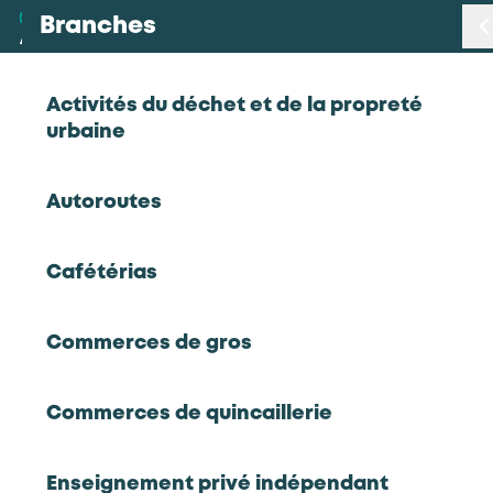
Branches
Branches
< Retour
Activités du déchet et de la propreté
urbaine
Métiers
Hydro-technicien en institut de
Autoroutes
thalassothérapie
Certifications
Cafétérias
Statistiques
Hôtels, Cafés, Restaurants
Commerces de gros
CQP
Études
Hydro-technicien en institut de
thalassothérapie
Commerces de quincaillerie
Qui sommes-nous
Enseignement privé indépendant