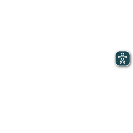
Hôtels, Cafés, Restaurants
2024
Monographie régionale HCR 2024 -
Martinique
Caractéristiques de la branche HCR en région :
contexte, chiffres-clés (établissements, salariés),
données emploi-formation
Rapport complet
Hôtels, Cafés, Restaurants
2024
Monographie régionale HCR 2024 - Ile-de-
France
Caractéristiques de la branche HCR en région :