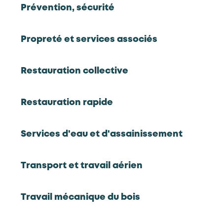
Prévention, sécurité
Hôtels, Cafés, Restaurants
2024
Propreté et services associés
Panorama statistique emploi et formation
professionnelle - HCR - Exercice 2023
Données statistiques sur les entreprises,
Restauration collective
l'emploi, l'alternance, la formation des salariés
et demandeurs d'emploi
Restauration rapide
Rapport complet
Synthèse
Infographie
Services d'eau et d'assainissement
Hôtels, Cafés, Restaurants
Transport et travail aérien
2024
Monographie régionale HCR 2024 - La
Travail mécanique du bois
Réunion
Caractéristiques de la branche HCR en région :